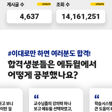
종합격 이
게시글 수
조회 수
4
6
3
7
1
4
1
6
1
2
5
1
#이대로만 하면 여러분도 합격!
합격생분들은 에듀윌에서
어떻게 공부했나요?
하고 보니
교수님들의 강의력 하나
학습시스템
이란 걸
보고 에듀윌 선택하였고,
큰 도움이 