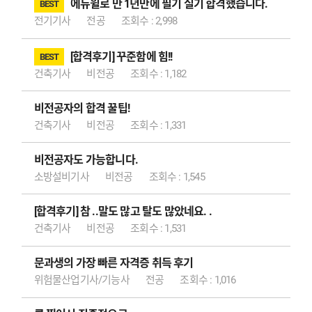
최종합격 강*중
에듀윌로 만 1년만에 필기 실기 합격했습니다.
BEST
전기기사
전공
조회수 : 2,998
[합격후기] 꾸준함에 힘!!
BEST
건축기사
비전공
조회수 : 1,182
비전공자의 합격 꿀팁!
건축기사
비전공
조회수 : 1,331
비전공자도 가능합니다.
소방설비기사
비전공
조회수 : 1,545
[합격후기] 참 ..말도 많고 탈도 많았네요. .
건축기사
비전공
조회수 : 1,531
최종합격 김*철
문과생의 가장 빠른 자격증 취득 후기
위험물산업기사/기능사
전공
조회수 : 1,016