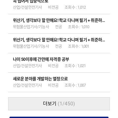
콕 찝어서 집중적으로
산업/건설안전기사
비전공
조회수 : 1,012
위산기, 생각보다 할 만해요! 학교 다니며 필기 + 취준하며 실기 합격 후기 ??
위험물산업기사/기능사
전공
조회수 : 1,010
*현
최종합격 박*은
최
위산기, 생각보다 할 만해요! 학교 다니며 필기 + 취준하며 실기 합격 후기 ??
위험물산업기사/기능사
전공
조회수 : 1,001
나이 50이후에 간만에 자격증 공부
산업/건설안전기사
비전공
조회수 : 1,021
심*우
최종합격 목*엽
최종
새로운 분야를 개발하는 열정으로
산업/건설안전기사
비전공
조회수 : 1,007
격 이*현
최종합격 유*환
최종합격
더보기
(1/450)