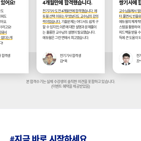
 있어요!
4개월만에 합격했습니다.
쌍기사에 
글도
전기기사 도전 4개월만에 합격했습니다. 에
교수님들께서 말
외워도
듀윌 선택 이유는 무엇보다도 교수님의 강의
터 풀면서, 빈출
어요.
력이었습니다.
기출문제는 어디서도 쉽게 구
에듀윌의 체계적인
더라고요!
할 수 있지만, 이론에 대한 설명과 문제풀이
스템을 활용하여 
리돼서
는 훌륭한 교수님의 설명이 필요했습니다.
피드백을 받을 수
가 없다는게
에듀윌은 그런 면에서 최고였습니다.
득에 큰 도움이 
다!
 합격생
전기기사 합격생
전
김*욱
조
본 합격수기는 실제 수강생의 솔직한 의견을 포함하고 있습니다.
(이벤트 혜택을 제공받았음)
#지금 바로 시작하세요