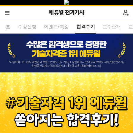
에듀윌 전기기사
홈
수강신청
이벤트/특강
합격수기
교수소개
교