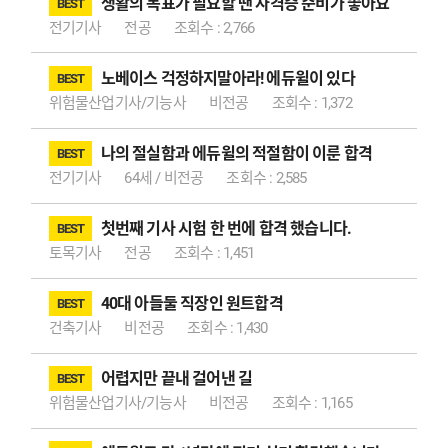
생활의 목표가 필요할 땐 자격증 준비가 좋아요
BEST
전기기사
전공
조회수 : 2,766
노베이스 걱정하지말아라! 에듀윌이 있다
BEST
위험물산업기사/기능사
비전공
조회수 : 1,372
나의 절실함과 에듀윌의 적절함이 이룬 합격
BEST
전기기사
64세 / 비전공
조회수 : 2,585
첫번째 기사 시험 한 번에 합격 했습니다.
BEST
토목기사
전공
조회수 : 1,451
40대 아들둘 직장인 원트합격
BEST
건축기사
비전공
조회수 : 1,430
어렵지만 끝내 걸어낸 길
BEST
위험물산업기사/기능사
비전공
조회수 : 1,165