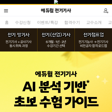
에듀윌 전기기사
홈
수강신청
이벤트/특강
합격수기
교수소개
교
전기 쌍기사
전기(산업)기사
전기점프업
전기기사 + 공사기사
6개월 · 1년 · 2년
전기기능사 → 전기기사
동시 취득 과정
수강기간 선택
비전공자 합격 로드맵
에듀윌 전기기사
*
AI 분석 기반
초보 수험 가이드