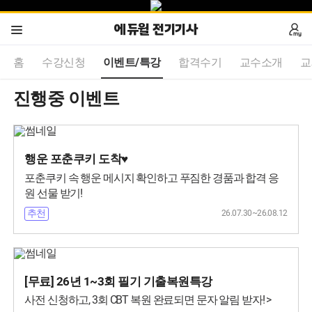
에듀윌 전기기사
홈
수강신청
이벤트/특강
합격수기
교수소개
교
진행중 이벤트
행운 포춘쿠키 도착♥
포춘쿠키 속 행운 메시지 확인하고 푸짐한 경품과 합격 응
원 선물 받기!
26.07.30~26.08.12
추천
[무료] 26년 1~3회 필기 기출복원특강
사전 신청하고, 3회 CBT 복원 완료되면 문자 알림 받자! >