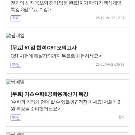
전기의 신 재욱쓰와 전기 입문 완료! 자기학·기기 핵심개념
특강, 3일 무료 수강 >
25.12.19~26.12.31
추천
[무료] 61점 합격 CBT모의고사
CBT 시험에 해설강의까지 무료로 체험하세요 >
25.05.14~27.06.18
추천
[무료] 기초수학&공학용계산기 특강
"수학과 거리가 먼데 할 수 있을까?" 걱정 마세요! 저희가 0
원 특강을 준비했거든요 >
상시
추천