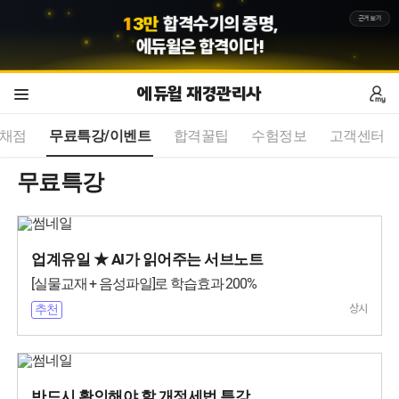
근거보기
4
4
4
만
회원의 선택,
에듀윌
은 합격이다!
에듀윌 재경관리사
가채점
무료특강/이벤트
합격꿀팁
수험정보
고객센터
무료특강
업계유일 ★ AI가 읽어주는 서브노트
[실물교재 + 음성파일]로 학습효과 200%
상시
추천
반드시 확인해야 할 개정세법 특강