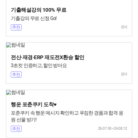
기출해설강의 100% 무료
기출강의 무료 신청 Go!
상시
추천
전산·재경·ERP 재도전X환승 할인
3초컷 인증하고, 할인 받아요
상시
추천
행운 포춘쿠키 도착♥
포춘쿠키 속 행운 메시지 확인하고 푸짐한 경품과 합격 응
원 선물 받기!
26.07.30~26.08.12
추천