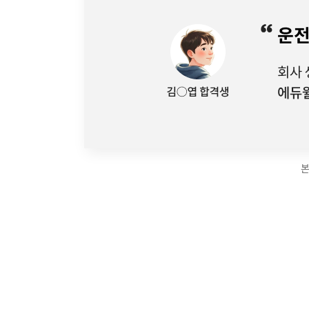
본
2026 일반행정직 김*현