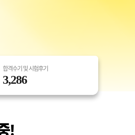
합격수기 및 시험후기
3,286
중!