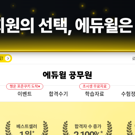
수기의 증명,
에듀윌
!
에듀윌 공무원
행운 포춘쿠키 도착♥
초시생 무료자료
개
이벤트
합격수기
학습자료
수험