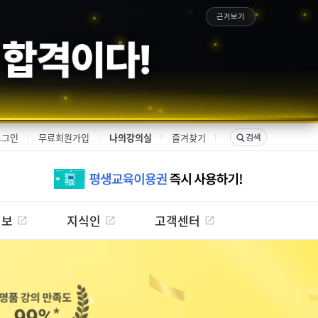
근거보기
은 합격이다!
로그인
무료회원가입
나의강의실
즐겨찾기
정보
지식인
고객센터