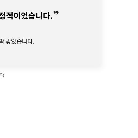
음)
우
2026 일반행정직 손*수