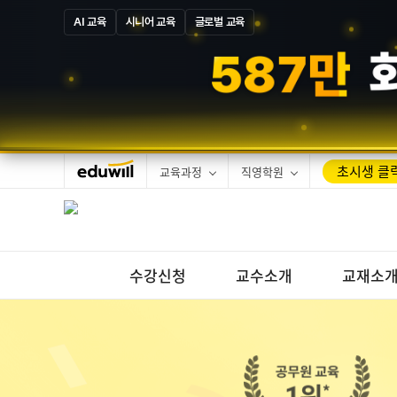
AI 교육
시니어 교육
글로벌 교육
1
3
만
합격
초시생 클릭
교육과정
직영학원
수강신청
교수소개
교재소