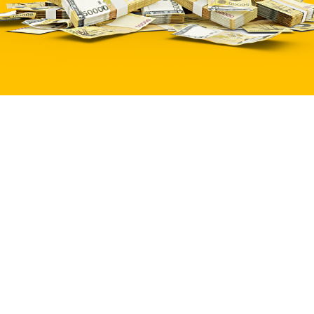
1
3
8
3
1
6
3
8
5
7
0
,
,
,