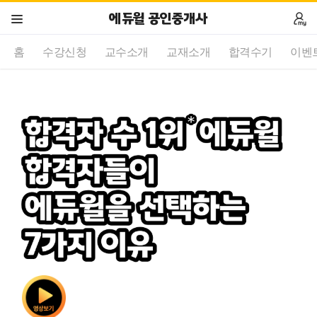
에듀윌 공인중개사
홈
수강신청
교수소개
교재소개
합격수기
이벤