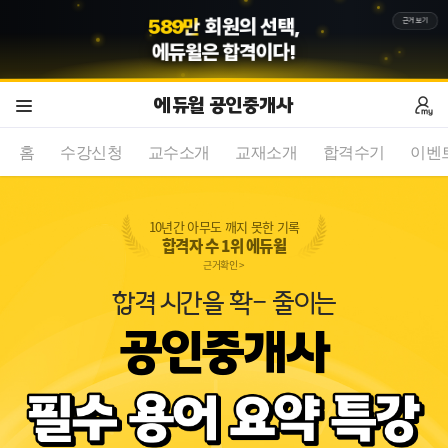
5
8
7
만
회원의 선택,
근거보기
에듀윌
은 합격이다!
에듀윌 공인중개사
홈
수강신청
교수소개
교재소개
합격수기
이벤
10년간 아무도 깨지 못한 기록
합격자 수 1위 에듀윌
근거확인 >
합격 시간을 확- 줄이는
공인중개사