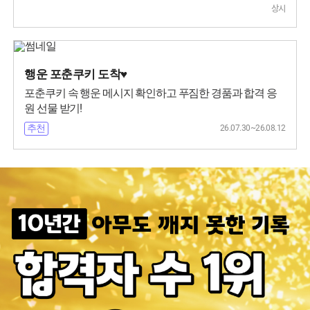
상시
행운 포춘쿠키 도착♥
포춘쿠키 속 행운 메시지 확인하고 푸짐한 경품과 합격 응
원 선물 받기!
26.07.30~26.08.12
추천