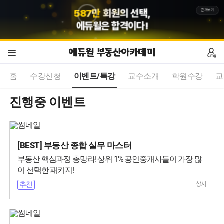
5
8
7
만
회원의 선택,
근거보기
에듀윌
은 합격이다!
에듀윌 부동산아카데미
홈
수강신청
이벤트/특강
교수소개
학원수강
교
진행중 이벤트
[BEST] 부동산 종합 실무 마스터
부동산 핵심과정 총망라! 상위 1% 공인중개사들이 가장 많
이 선택한 패키지!
상시
추천