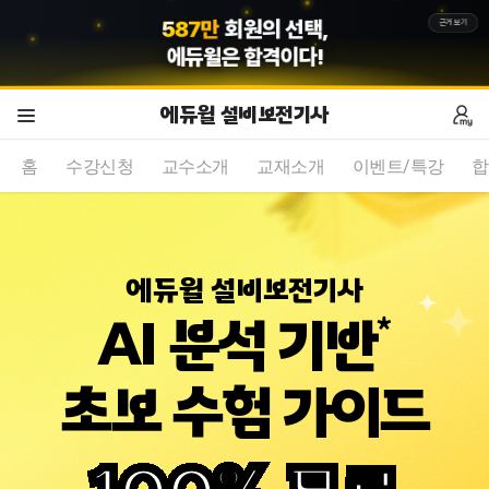
근거보기
3
3
만
합격수기의 증명,
에듀윌
은 합격이다!
에듀윌 설비보전기사
홈
수강신청
교수소개
교재소개
이벤트/특강
합
에듀윌 설비보전기사
*
AI 분석 기반
초보 수험 가이드