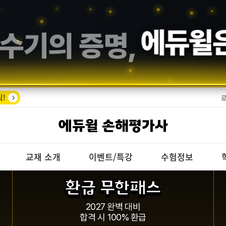
에듀윌
은
!
에듀윌 손해평가사
교재 소개
이벤트/특강
수험정보
환급 무한패스
2027 완벽 대비
합격 시 100% 환급