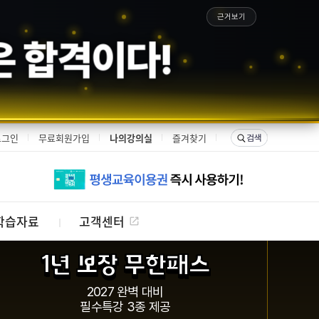
근거보기
 합격이다!
로그인
무료회원가입
나의강의실
즐겨찾기
학습자료
고객센터
1년 보장 무한패스
2027 완벽 대비
필수특강 3종 제공