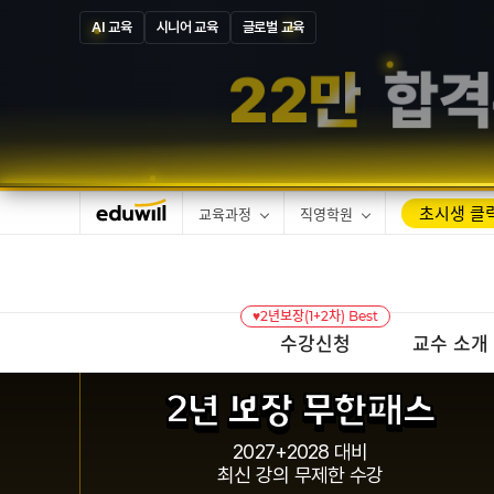
AI 교육
시니어 교육
글로벌 교육
초시생 클릭
교육과정
직영학원
♥2년보장(1+2차) Best
수강신청
교수 소개
2년 보장 무한패스
2027+2028 대비
최신 강의 무제한 수강