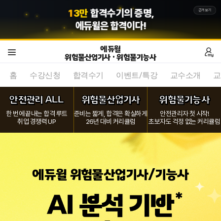
5
8
7
만
회원의 선택,
근거보기
에듀윌
은 합격이다!
에듀윌
위험물산업기사 · 위험물기능사
홈
수강신청
합격수기
이벤트/특강
교수소개
교
안전관리 ALL
위험물산업기사
위험물기능사
한 번에 끝내는 합격 루트
준비는 짧게, 합격은 확실하게
안전관리자 첫 시작!
취업 경쟁력 UP
26년 대비 커리큘럼
초보자도 걱정 없는 커리큘럼
에듀윌 위험물산업기사/기능사