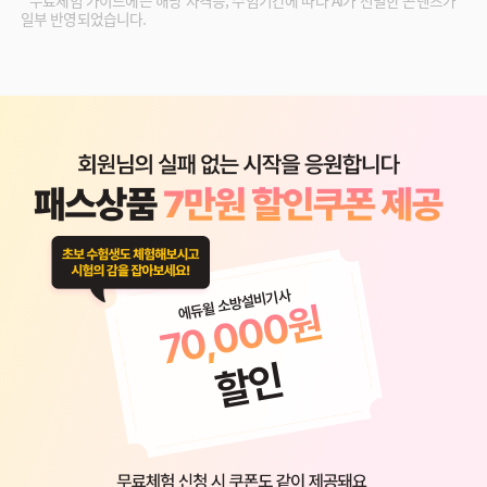
일부 반영되었습니다.
에듀윌 소방설비기사
70,000원
할인