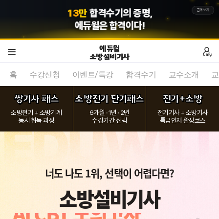
5
8
9
만
회원의 선택,
근거보기
에듀윌
은 합격이다!
에듀윌
소방설비기사
홈
수강신청
이벤트/특강
합격수기
교수소개
교
쌍기사 패스
소방전기 단기패스
전기+소방
소방전기 + 소방기계
6개월 · 1년 · 2년
전기기사 + 소방기사
동시 취득 과정
수강기간 선택
특급인재 완성코스
너도 나도 1위, 선택이 어렵다면?
AI CBT 모의고사
소방설비기사