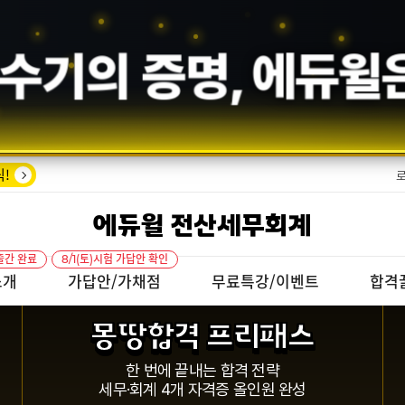
수기의 증명,
에듀윌
!
에듀윌 전산세무회계
출간 완료
8/1(토)시험 가답안 확인
소개
가답안/가채점
무료특강/이벤트
합격
몽땅합격 프리패스
한 번에 끝내는 합격 전략
세무·회계 4개 자격증 올인원 완성