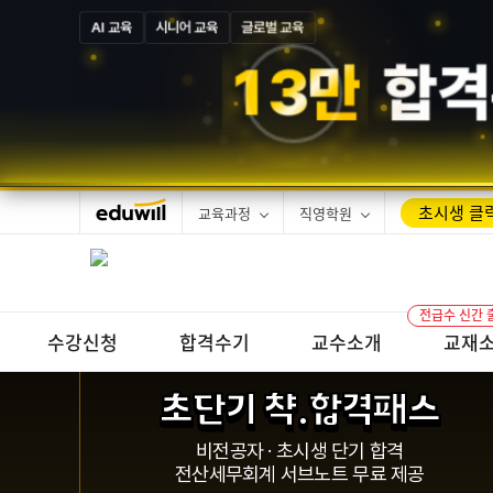
AI 교육
시니어 교육
글로벌 교육
1
3
만
합격
초시생 클릭
교육과정
직영학원
전급수 신간 
수강신청
합격수기
교수소개
교재
초단기 챡.합격패스
비전공자 · 초시생 단기 합격
전산세무회계 서브노트 무료 제공