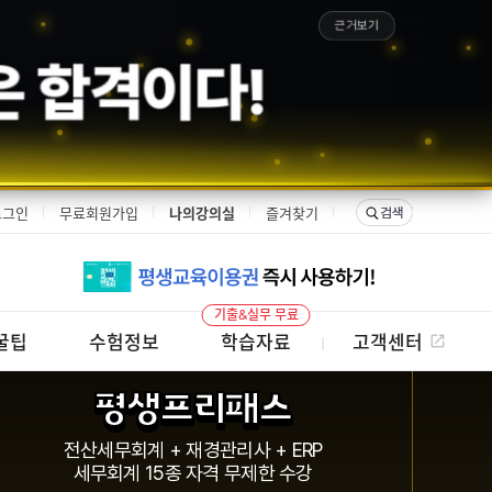
근거보기
은 합격이다!
로그인
무료회원가입
나의강의실
즐겨찾기
기출&실무 무료
꿀팁
수험정보
학습자료
고객센터
평생프리패스
전산세무회계 + 재경관리사 + ERP
세무회계 15종 자격 무제한 수강