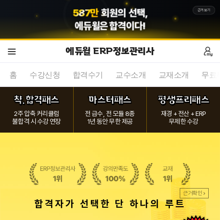
5
8
7
만
회원의 선택,
근거보기
에듀윌
은 합격이다!
에듀윌 ERP정보관리사
홈
수강신청
합격수기
교수소개
교재소개
무료
챡.합격패스
마스터패스
평생프리패스
2주 압축 커리큘럼
전 급수, 전 모듈 8종
재경 + 전산 + ERP
불합격 시 수강 연장
1년 동안 무한 제공
무제한 수강
근거확인
합격자가 선택한 단 하나의 루트