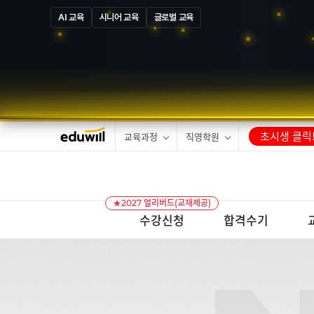
AI 교육
시니어 교육
글로벌 교육
5
8
7
만
초시생 클릭
교육과정
직영학원
★2027 얼리버드(교재제공)
수강신청
합격수기