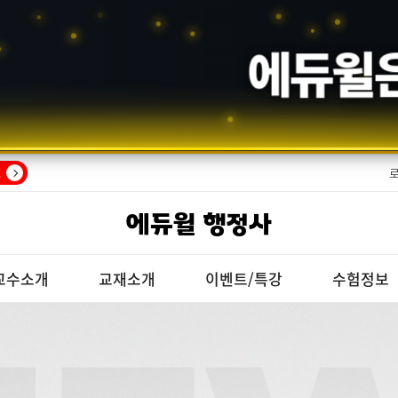
회원의 선택,
에듀윌
은
!
에듀윌 행정사
교수소개
교재소개
이벤트/특강
수험정보