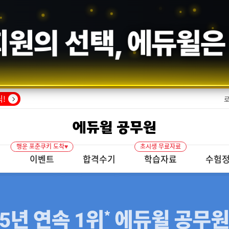
회원의 선택,
에듀윌
은
!
에듀윌 공무원
행운 포춘쿠키 도착♥
초시생 무료자료
개
이벤트
합격수기
학습자료
수험