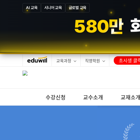
AI 교육
시니어 교육
글로벌 교육
5
8
7
만
초시생 클릭
교육과정
직영학원
수강신청
교수소개
교재소