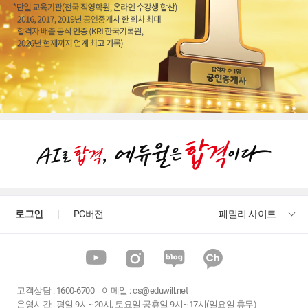
로그인
PC버전
패밀리 사이트
고객상담
:
1600-6700
이메일 :
cs@eduwill.net
운영시간 : 평일 9시~20시, 토요일·공휴일 9시~17시(일요일 휴무)