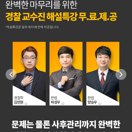
경찰학
헌법
헌법
헌법
김민현
하성우
양승우
정인홍