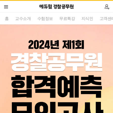
에듀윌 경찰공무원
홈
교수소개
수험정보
무료특강
지식인
고객센