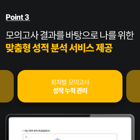
 모의고사
전체 응시자 대비
누적 관리
나의 현위치 파악